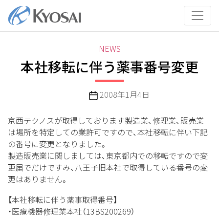
コ
ン
テ
ン
カ
NEWS
ツ
テ
本社移転に伴う薬事番号変更
へ
ゴ
ス
リ
キ
投
2008年1月4日
ー
ッ
稿
プ
日
京西テクノスが取得しております製造業、修理業、販売業
は場所を特定しての業許可ですので、本社移転に伴い下記
の番号に変更となりました。
製造販売業に関しましては、東京都内での移転ですので変
更届でだけですみ、八王子旧本社で取得している番号の変
更はありません。
【本社移転に伴う薬事取得番号】
・医療機器修理業本社（13BS200269）