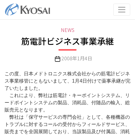
コ
ン
テ
ン
カ
NEWS
ツ
テ
筋電計ビジネス事業承継
へ
ゴ
ス
リ
キ
投
2008年1月4日
ー
ッ
稿
プ
日
この度、日本メドトロニクス株式会社からの筋電計ビジネ
ス事業移管にともないまして、1月4日付けで薬事承継が完
了いたしました。
これにより、弊社は筋電計・キーポイントシステム、リ
ードポイントシステムの製品、消耗品、付随品の輸入、総
販売元となります。
弊社は「保守サービスの専門会社」として、各種機器の
トラブルに対するコールの受付からフィールドサービス、
販売までを全国展開しており、当該製品及び付属品、消耗