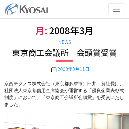
コ
ン
テ
ン
月:
2008年3月
ツ
へ
カ
NEWS
ス
テ
東京商工会議所 会頭賞受賞
キ
ゴ
ッ
リ
プ
投
2008年3月11日
ー
稿
日
京西テクノス株式会社（東京都多摩市）臼井 努社長は、
社団法人東京都信用金庫協会が運営する「優良企業表彰式
制度」において、「東京商工会議所会頭賞」を受賞いたし
ました。