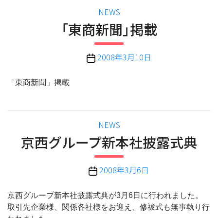
カ
NEWS
テ
「東商新聞」掲載
ゴ
リ
投
2008年3月10日
ー
稿
日
「東商新聞」掲載
カ
NEWS
テ
京西グループ新本社披露式典
ゴ
リ
投
2008年3月6日
ー
稿
日
京西グループ新本社披露式典が3月6日に行われました。
取引先企業様、関係各社様をお迎え、修祓式も無事執り行