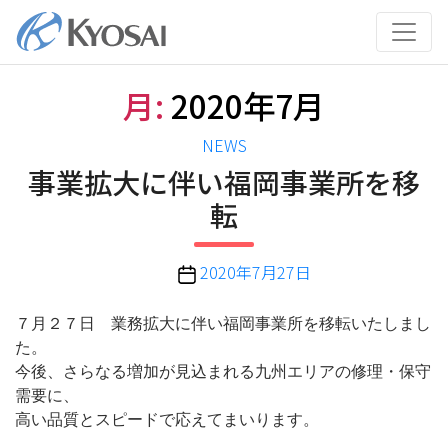
コ
ン
テ
ン
月:
2020年7月
ツ
へ
カ
NEWS
ス
テ
事業拡大に伴い福岡事業所を移
キ
ゴ
ッ
転
リ
プ
ー
投
2020年7月27日
稿
日
７月２７日 業務拡大に伴い福岡事業所を移転いたしまし
た。
今後、さらなる増加が見込まれる九州エリアの修理・保守
需要に、
高い品質とスピードで応えてまいります。