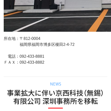
所在地：〒812-0004
福岡県福岡市博多区榎田2-4-72
電話：092-433-8881
ＦＡＸ：092-433-8882
カ
NEWS
テ
事業拡大に伴い京西科技（無錫）
ゴ
有限公司 深圳事務所を移転
リ
ー