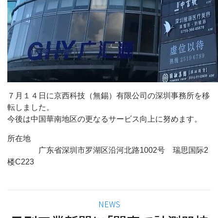
７月１４日に京西科技（無錫）有限公司の深圳事務所を移
転しました。
今後は中国華南地区の更なるサービス向上に努めます。
所在地
广东省深圳市罗湖区沿河北路1002号 瑞思国际2
楼C223
カ
NEWS
テ