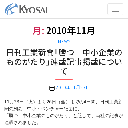
コ
ン
テ
ン
月:
2010年11月
ツ
へ
カ
NEWS
ス
テ
日刊工業新聞「勝つ 中小企業の
キ
ゴ
ッ
ものがたり」連載記事掲載につい
リ
プ
て
ー
投
2010年11月23日
稿
日
11月23日（火）より26日（金）までの4日間、日刊工業新
聞の列島・中小・ベンチャー紙面に、
「勝つ 中小企業のものがたり」と題して、当社の記事が
連載されました。