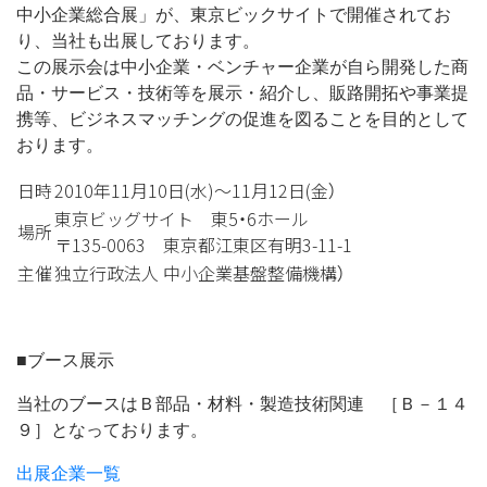
日
中小企業総合展」が、東京ビックサイトで開催されてお
り、当社も出展しております。
この展示会は中小企業・ベンチャー企業が自ら開発した商
品・サービス・技術等を展示・紹介し、販路開拓や事業提
携等、ビジネスマッチングの促進を図ることを目的として
おります。
日時
2010年11月10日(水)～11月12日(金）
東京ビッグサイト 東5・6ホール
場所
〒135-0063 東京都江東区有明3-11-1
主催
独立行政法人 中小企業基盤整備機構）
■ブース展示
当社のブースはＢ部品・材料・製造技術関連 ［Ｂ－１４
９］となっております。
出展企業一覧