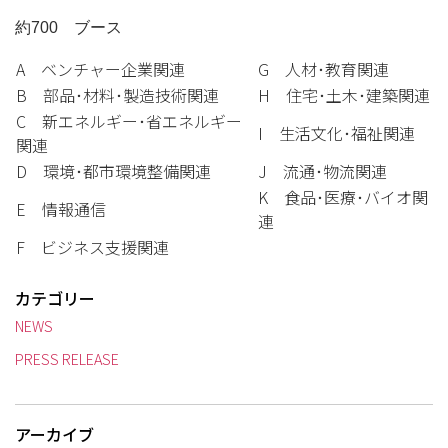
約700 ブース
A ベンチャー企業関連
G 人材･教育関連
B 部品･材料･製造技術関連
H 住宅･土木･建築関連
C 新エネルギー･省エネルギー
I 生活文化･福祉関連
関連
D 環境･都市環境整備関連
J 流通･物流関連
K 食品･医療･バイオ関
E 情報通信
連
F ビジネス支援関連
カテゴリー
NEWS
PRESS RELEASE
アーカイブ