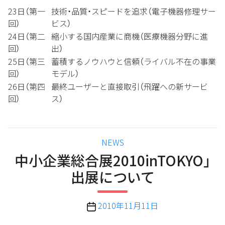
23日（第一
技術・品質・スピードを追求（電子機器修理サー
回）
ビス）
24日（第二
縮小する国内産業に商機（医療機器分野に進
回）
出）
25日（第三
蓄積するノウハウと信頼（ライバル不在の事業
回）
モデル）
26日（第四
最終ユーザーと直接取引（飛躍への新サービ
回）
ス）
カ
NEWS
テ
中小企業総合展2010inTOKYO」
ゴ
出展について
リ
ー
投
2010年11月11日
稿