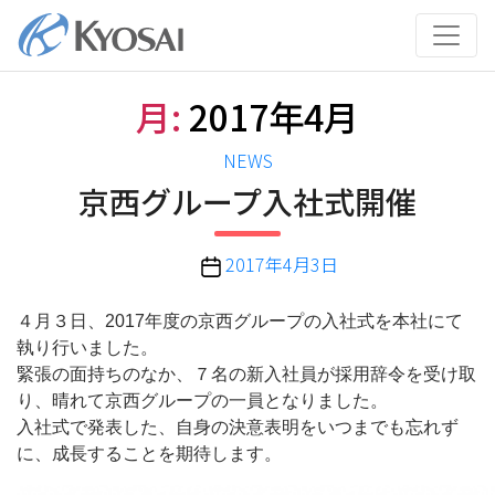
コ
ン
テ
ン
月:
2017年4月
ツ
へ
カ
NEWS
ス
テ
京西グループ入社式開催
キ
ゴ
ッ
リ
プ
投
2017年4月3日
ー
稿
日
４月３日、2017年度の京西グループの入社式を本社にて
執り行いました。
緊張の面持ちのなか、７名の新入社員が採用辞令を受け取
り、晴れて京西グループの一員となりました。
入社式で発表した、自身の決意表明をいつまでも忘れず
に、成長することを期待します。