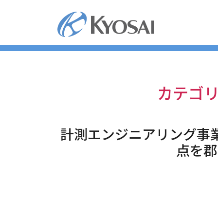
コ
ン
テ
ン
ツ
へ
ス
キ
カテゴリ
ッ
プ
計測エンジニアリング事
点を郡