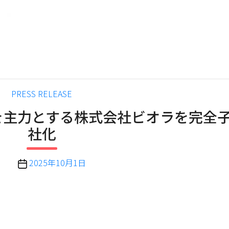
カ
PRESS RELEASE
テ
を主力とする株式会社ビオラを完全
ゴ
社化
リ
ー
投
2025年10月1日
稿
日