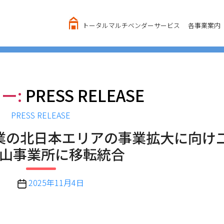
トータルマルチベンダーサービス
各事業案内
ー:
PRESS RELEASE
カ
PRESS RELEASE
テ
業の北日本エリアの事業拡大に向け
ゴ
山事業所に移転統合
リ
ー
投
2025年11月4日
稿
日