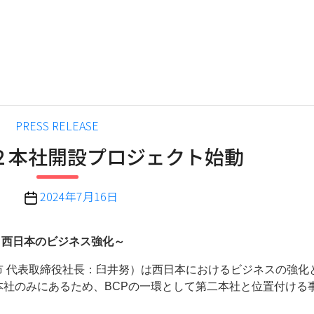
カ
PRESS RELEASE
テ
２本社開設プロジェクト始動
ゴ
リ
ー
投
2024年7月16日
稿
日
～西日本のビジネス強化～
 代表取締役社長：臼井努）は西日本におけるビジネスの強化
社のみにあるため、BCPの一環として第二本社と位置付ける