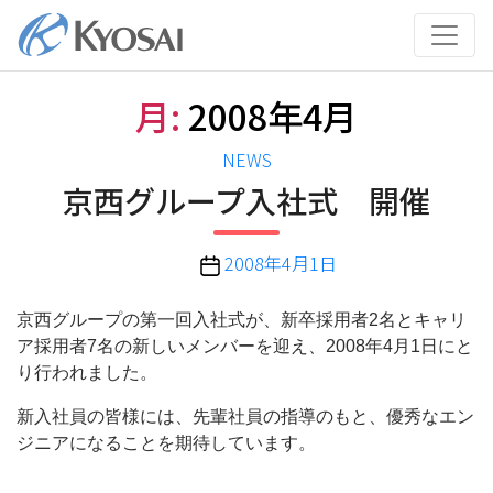
コ
ン
テ
ン
月:
2008年4月
ツ
へ
カ
NEWS
ス
テ
京西グループ入社式 開催
キ
ゴ
ッ
リ
プ
投
2008年4月1日
ー
稿
日
京西グループの第一回入社式が、新卒採用者2名とキャリ
ア採用者7名の新しいメンバーを迎え、2008年4月1日にと
り行われました。
新入社員の皆様には、先輩社員の指導のもと、優秀なエン
ジニアになることを期待しています。