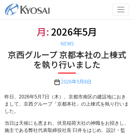
コ
ン
テ
ン
月:
2026年5月
ツ
へ
カ
NEWS
ス
テ
京西グループ 京都本社の上棟式
キ
ゴ
ッ
を執り行いました
リ
プ
ー
投
2026年5月8日
稿
日
昨日、2026年5月7日（木）、京都市南区の建設地におき
まして、京西グループ「京都本社」の上棟式を執り行いま
した。
当日は天候にも恵まれ、伏見稲荷大社の神職をお招きし、
施主である弊社代表取締役社長 臼井をはじめ、設計・監