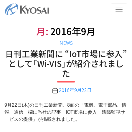
コ
ン
テ
ン
月:
2016年9月
ツ
へ
カ
NEWS
ス
テ
日刊工業新聞に “IoT市場に参入”
キ
ゴ
ッ
として「Wi-VIS」が紹介されまし
リ
プ
た
ー
投
2016年9月22日
稿
日
9月22日(木)の日刊工業新聞、8面の「電機、電子部品、情
報、通信」欄に当社の記事「IOT市場に参入 遠隔監視サ
ービスの提供」が掲載されました。