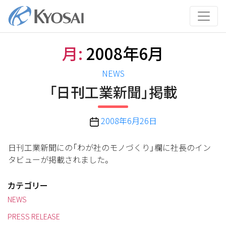
コ
ン
テ
ン
月:
2008年6月
ツ
へ
カ
NEWS
ス
テ
「日刊工業新聞」掲載
キ
ゴ
ッ
リ
プ
投
2008年6月26日
ー
稿
日
日刊工業新聞にの「わが社のモノづくり」欄に社長のイン
タビューが掲載されました。
カテゴリー
NEWS
PRESS RELEASE