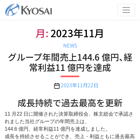
コ
ン
テ
ン
月:
2023年11月
ツ
へ
カ
NEWS
ス
テ
グループ年間売上144.6 億円、経
キ
ゴ
ッ
常利益11 億円を達成
リ
プ
ー
投
2023年11月22日
稿
日
成長持続で過去最高を更新
11 月22 日に開催された決算取締役会、株主総会で承認さ
れました当社グループの年間売上は、
144.6 億円、経常利益11 億円を達成しました。
成長を持続させることができ、売上・利益ともに過去最高