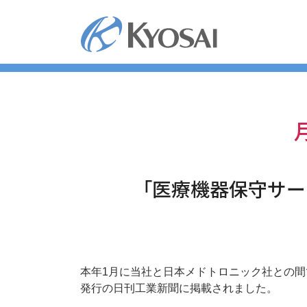
コ
ン
テ
ン
ツ
へ
ス
キ
ッ
プ
「医療機器保守サ
本年1月に当社と日本メドトロニック社との間で
発行の日刊工業新聞に掲載されました。