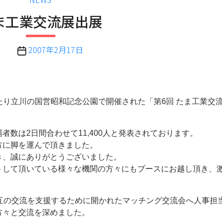
テ
ま工業交流展出展
ゴ
リ
ー
投
2007年2月17日
稿
日
にわたり立川の国営昭和記念公園で開催された「第6回 たま工業交
数は2日間合わせて11,400人と発表されております。
に脚を運んで頂きました。
、誠にありがとうございました。
して頂いている様々な機関の方々にもブースにお越し頂き、
互の交流を支援するために開かれたマッチング交流会へ人事担
方々と交流を深めました。