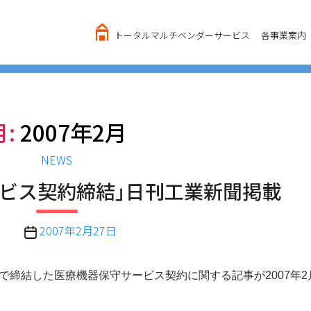
トータルマルチベンダーサービス
各事業案内
月:
2007年2月
カ
NEWS
テ
ービス契約締結」日刊工業新聞掲載
ゴ
リ
ー
投
2007年2月27日
稿
日
締結した医療機器保守サービス契約に関する記事が2007年2