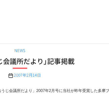
カ
NEWS
テ
じ会議所だより」記事掲載
ゴ
リ
ー
投
2007年2月14日
稿
日
うじ会議所だより」2007年2月号に当社が昨年受賞した多摩