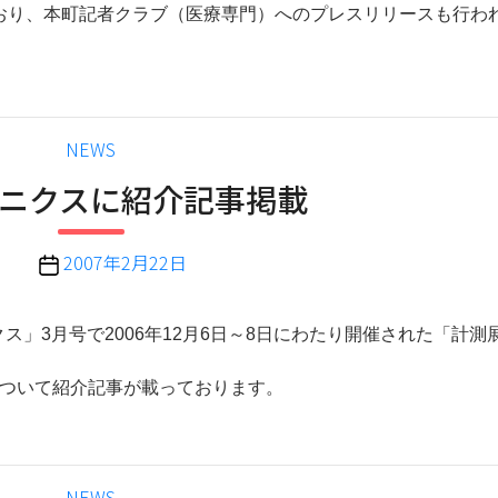
おり、本町記者クラブ（医療専門）へのプレスリリースも行わ
カ
NEWS
テ
ニクスに紹介記事掲載
ゴ
リ
ー
投
2007年2月22日
稿
日
3月号で2006年12月6日～8日にわたり開催された「計測展 
」について紹介記事が載っております。
カ
NEWS