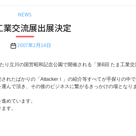
カ
NEWS
テ
工業交流展出展決定
ゴ
リ
ー
投
2007年2月14日
稿
日
間にわたり立川の国営昭和記念公園で開催される「第6回 たま工業
たばかりの「AttackerⅠ」の紹介等すべてが手探りの中
を運んで頂き、その後のビジネスに繋がるきっかけの場となり
を進めています。
ります。