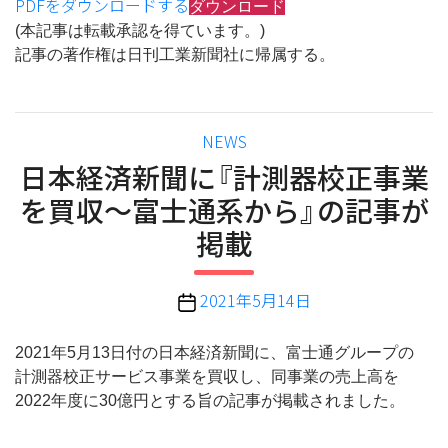
PDFをダウンロードする
ダウンロード
(本記事は転載承認を得ています。)
記事の著作権は日刊工業新聞社に帰属する。
カ
NEWS
テ
日本経済新聞に『計測器校正事業
ゴ
を買収〜富士通系から』の記事が
リ
掲載
ー
投
2021年5月14日
稿
日
2021年5月13日付の日本経済新聞に、富士通グループの
計測器校正サービス事業を買収し、同事業の売上高を
2022年度に30億円とする旨の記事が掲載されました。