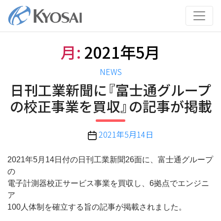
コ
ン
テ
ン
月:
2021年5月
ツ
へ
カ
NEWS
ス
テ
日刊工業新聞に『富士通グループ
キ
ゴ
ッ
の校正事業を買収』の記事が掲載
リ
プ
ー
投
2021年5月14日
稿
日
2021年5月14日付の日刊工業新聞26面に、富士通グループ
の
電子計測器校正サービス事業を買収し、6拠点でエンジニ
ア
100人体制を確立する旨の記事が掲載されました。