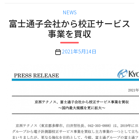
カ
NEWS
テ
富士通子会社から校正サービス
ゴ
事業を買収
リ
ー
投
2021年5月14日
稿
日