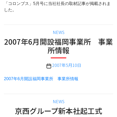
「コロンブス」5月号に当社社長の取材記事が掲載されま
した。
カ
NEWS
テ
2007年6月開設福岡事業所 事業
ゴ
所情報
リ
ー
投
2007年5月10日
稿
日
2007年6月開設福岡事業所 事業所情報
カ
NEWS
テ
京西グループ新本社起工式
ゴ