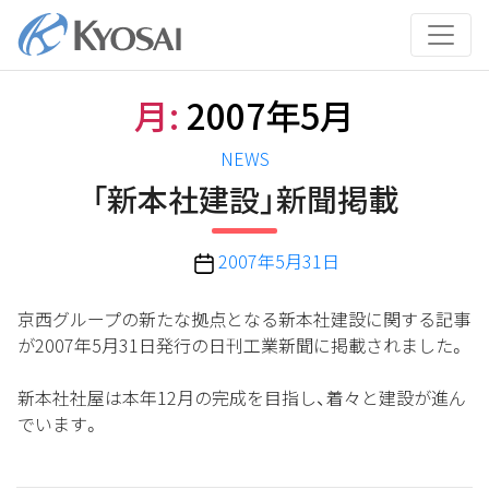
コ
ン
テ
ン
月:
2007年5月
ツ
へ
カ
NEWS
ス
テ
「新本社建設」新聞掲載
キ
ゴ
ッ
リ
プ
投
2007年5月31日
ー
稿
日
京西グループの新たな拠点となる新本社建設に関する記事
が2007年5月31日発行の日刊工業新聞に掲載されました。
新本社社屋は本年12月の完成を目指し、着々と建設が進ん
でいます。