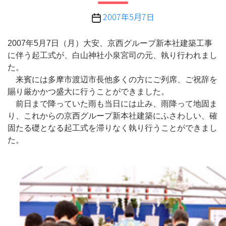
リ
投
2007年5月7日
ー
稿
日
2007年5月7日（月）大安、京西グループ新本社建築工事
に伴う起工式が、白山神社小泉宮司の元、執り行われまし
た。
来賓には多摩市渡辺市長他多くの方にご列席、ご祝辞を
賜り厳かかつ盛大に行うことができました。
前日まで降っていた雨も当日には止み、雨降って地固ま
り、これからの京西グループ新本社建築にふさわしい、確
固たる礎となる起工式を滞りなく執り行うことができまし
た。