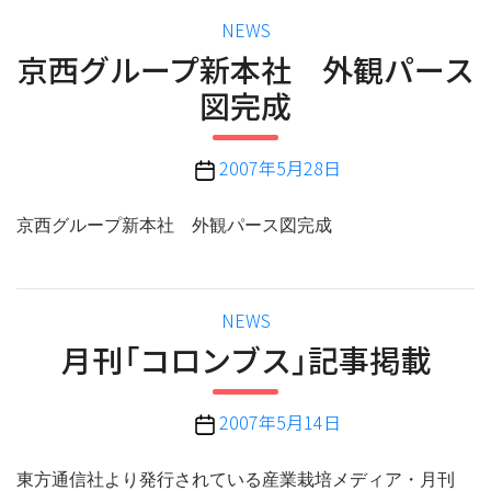
カ
NEWS
テ
京西グループ新本社 外観パース
ゴ
図完成
リ
ー
投
2007年5月28日
稿
日
京西グループ新本社 外観パース図完成
カ
NEWS
テ
月刊「コロンブス」記事掲載
ゴ
リ
投
2007年5月14日
ー
稿
日
東方通信社より発行されている産業栽培メディア・月刊