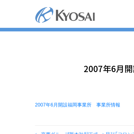
コ
ン
テ
ン
ツ
へ
ス
キ
ッ
2007年6
プ
2007年6月開設福岡事業所 事業所情報