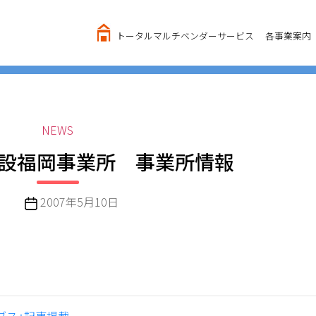
トータルマルチベンダーサービス
各事業案内
カ
NEWS
テ
月開設福岡事業所 事業所情報
ゴ
リ
ー
投
2007年5月10日
稿
日