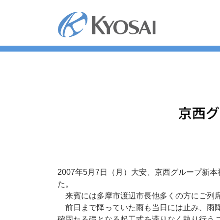
コ
ン
テ
ン
ツ
へ
ス
キ
ッ
京西グ
プ
2007年5月7日（月）大安、京西グループ
た。
来賓には多摩市渡辺市長他多くの方にご列席
前日まで降っていた雨も当日には止み、雨降
確固たる礎となる起工式を滞りなく執り行う