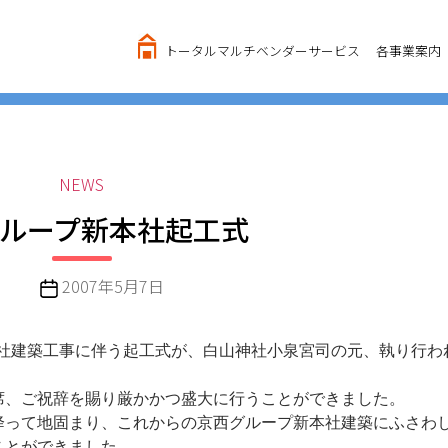
トータルマルチベンダーサービス
各事業案内
カ
NEWS
テ
ループ新本社起工式
ゴ
リ
ー
投
2007年5月7日
稿
日
新本社建築工事に伴う起工式が、白山神社小泉宮司の元、執り行わ
、ご祝辞を賜り厳かかつ盛大に行うことができました。
って地固まり、これからの京西グループ新本社建築にふさわ
ことができました。