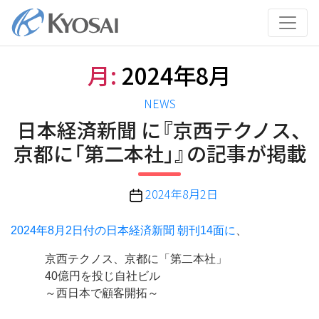
コ
ン
テ
ン
月:
2024年8月
ツ
へ
カ
NEWS
ス
テ
日本経済新聞 に『京西テクノス、
キ
ゴ
ッ
京都に「第二本社」』の記事が掲載
リ
プ
ー
投
2024年8月2日
稿
日
2024年8月2日付の日本経済新聞 朝刊14面に
、
京西テクノス、京都に「第二本社」
40億円を投じ自社ビル
～西日本で顧客開拓～