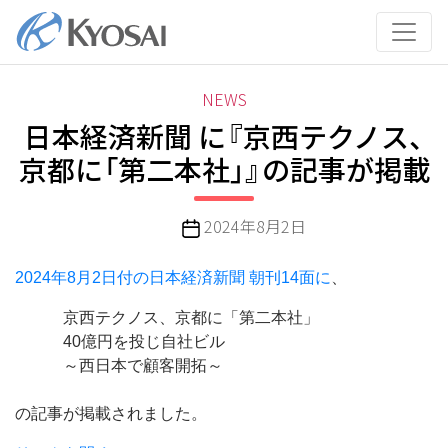
コ
ン
テ
ン
カ
NEWS
ツ
テ
日本経済新聞 に『京西テクノス、
へ
ゴ
ス
京都に「第二本社」』の記事が掲載
リ
キ
ー
ッ
投
2024年8月2日
プ
稿
日
2024年8月2日付の日本経済新聞 朝刊14面に
、
京西テクノス、京都に「第二本社」
40億円を投じ自社ビル
～西日本で顧客開拓～
の記事が掲載されました。