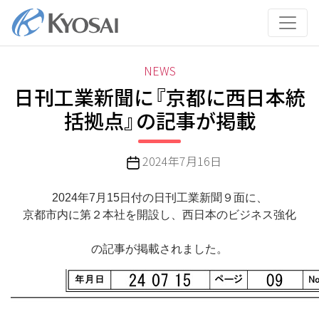
コ
ン
テ
ン
カ
NEWS
ツ
テ
日刊工業新聞に『京都に西日本統
へ
ゴ
ス
括拠点』の記事が掲載
リ
キ
ー
ッ
投
2024年7月16日
プ
稿
日
2024年7月15日付の日刊工業新聞９面に、
京都市内に第２本社を開設し、西日本のビジネス強化
の記事が掲載されました。