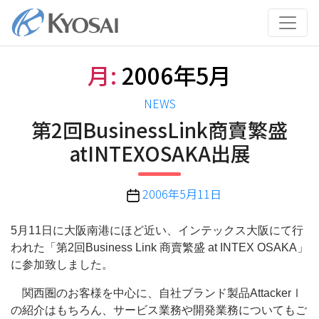
コ
ン
テ
ン
月:
2006年5月
ツ
へ
カ
NEWS
ス
テ
第2回BusinessLink商賣繁盛
キ
ゴ
ッ
atINTEXOSAKA出展
リ
プ
ー
投
2006年5月11日
稿
日
5月11日に大阪南港にほど近い、インテックス大阪にて行
われた「第2回Business Link 商賣繁盛 at INTEX OSAKA」
に参加致しました。
関西圏のお客様を中心に、自社ブランド製品AttackerⅠ
の紹介はもちろん、サービス業務や開発業務についてもご