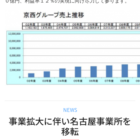
０億円、利益率１２％の実現に向け尽力して参ります。
カ
NEWS
テ
事業拡大に伴い名古屋事業所を
ゴ
移転
リ
ー