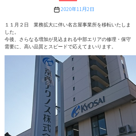
投
2020年11月2日
稿
日
１１月２日 業務拡大に伴い名古屋事業所を移転いたしま
した。
今後、さらなる増加が見込まれる中部エリアの修理・保守
需要に、高い品質とスピードで応えてまいります。