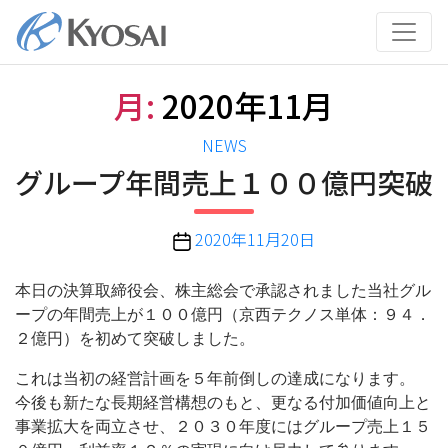
コ
ン
テ
ン
月:
2020年11月
ツ
へ
カ
NEWS
ス
テ
グループ年間売上１００億円突破
キ
ゴ
ッ
リ
プ
投
2020年11月20日
ー
稿
日
本日の決算取締役会、株主総会で承認されました当社グル
ープの年間売上が１００億円（京西テクノス単体：９４．
２億円）を初めて突破しました。
これは当初の経営計画を５年前倒しの達成になります。
今後も新たな長期経営構想のもと、更なる付加価値向上と
事業拡大を両立させ、２０３０年度にはグループ売上１５