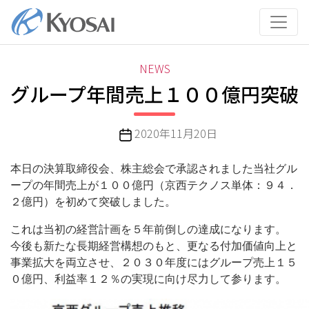
コ
ン
テ
ン
カ
NEWS
ツ
テ
グループ年間売上１００億円突破
へ
ゴ
ス
リ
キ
投
2020年11月20日
ー
ッ
稿
プ
日
本日の決算取締役会、株主総会で承認されました当社グル
ープの年間売上が１００億円（京西テクノス単体：９４．
２億円）を初めて突破しました。
これは当初の経営計画を５年前倒しの達成になります。
今後も新たな長期経営構想のもと、更なる付加価値向上と
事業拡大を両立させ、２０３０年度にはグループ売上１５
０億円、利益率１２％の実現に向け尽力して参ります。