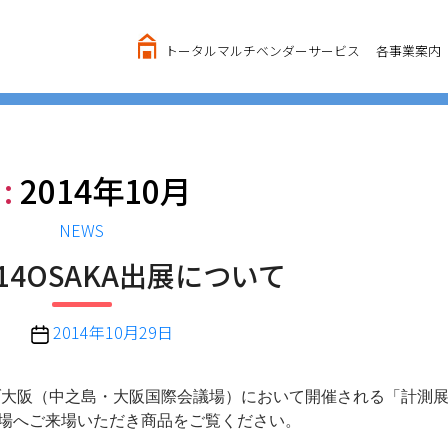
トータルマルチベンダーサービス
各事業案内
:
2014年10月
カ
NEWS
テ
14OSAKA出展について
ゴ
リ
ー
投
2014年10月29日
稿
日
キューブ大阪（中之島・大阪国際会議場）において開催される「計測展2
会場へご来場いただき商品をご覧ください。