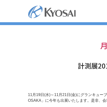
コ
ン
テ
ン
ツ
へ
ス
キ
月
ッ
プ
計測展20
11月19日(水)～11月21日(金)にグラン
OSAKA」に今年も出展いたします。是非、