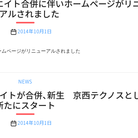
エイト合併に伴いホームページがリ
ゴ
アルされました
リ
ー
投
2014年10月1日
稿
日
ームページがリニューアルされました
カ
NEWS
テ
エイトが合併、新生 京西テクノスと
ゴ
新たにスタート
リ
ー
投
2014年10月1日
稿
日