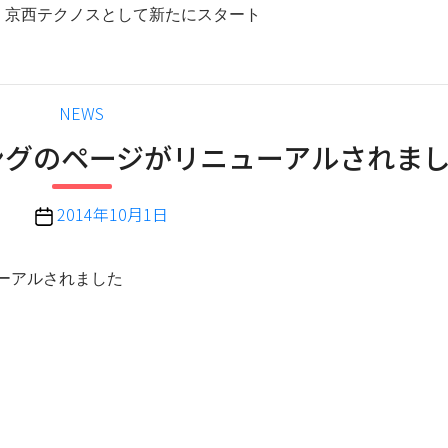
 京西テクノスとして新たにスタート
カ
NEWS
テ
ーニングのページがリニューアルされま
ゴ
リ
ー
投
2014年10月1日
稿
日
ューアルされました