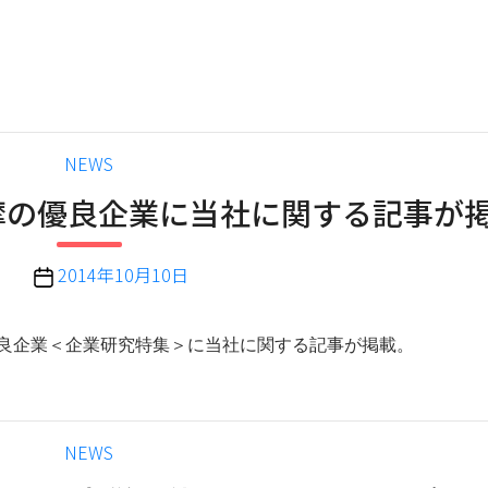
。
カ
NEWS
テ
摩の優良企業に当社に関する記事が
ゴ
リ
ー
投
2014年10月10日
稿
日
の優良企業＜企業研究特集＞に当社に関する記事が掲載。
カ
NEWS
テ