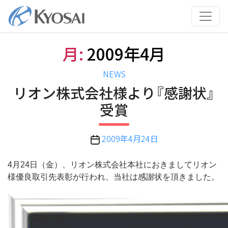
コ
ン
テ
ン
月:
2009年4月
ツ
へ
カ
NEWS
ス
テ
リオン株式会社様より『感謝状』
キ
ゴ
ッ
受賞
リ
プ
ー
投
2009年4月24日
稿
日
4月24日（金）、リオン株式会社本社におきましてリオン
様優良取引先表彰が行われ、当社は感謝状を頂きました。