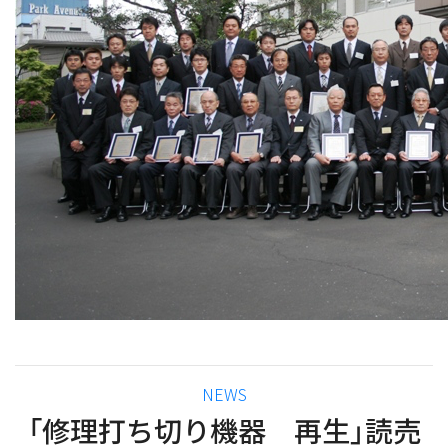
カ
NEWS
テ
「修理打ち切り機器 再生」読売
ゴ