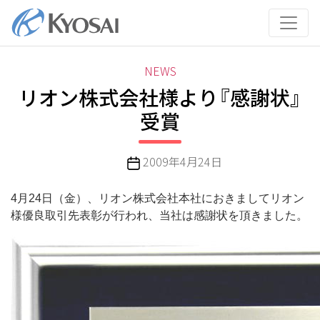
コ
ン
テ
ン
カ
NEWS
ツ
テ
リオン株式会社様より『感謝状』
へ
ゴ
ス
受賞
リ
キ
ー
ッ
投
2009年4月24日
プ
稿
日
4月24日（金）、リオン株式会社本社におきましてリオン
様優良取引先表彰が行われ、当社は感謝状を頂きました。