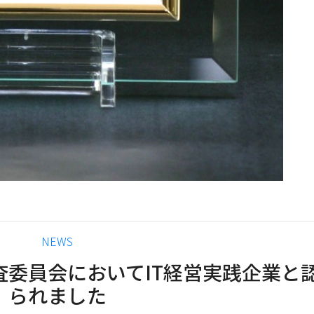
カ
NEWS
テ
査委員会においてIT経営実践企業と
ゴ
られました
リ
ー