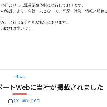
、本日よりほぼ通常業務体制に移行しております。
ンの連携により、全社一丸となって、医療・計測・情報／通信
す。
援が、当社は充分可能な状況にあります。
を頂ければ幸いです。
カ
NEWS
テ
ポートWebに当社が掲載されました
ゴ
リ
ー
投
2011年3月10日
稿