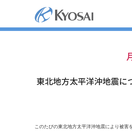
コ
ン
テ
ン
ツ
へ
ス
キ
ッ
プ
東北地方太平洋沖地震に
このたびの東北地方太平洋沖地震により被害