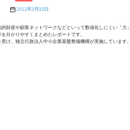
投
2011年3月10日
稿
日
知的財産や顧客ネットワークなどといって数値化しにくい「力
等を分かりやすくまとめたレポートです。
を受け、独立行政法人中小企業基盤整備機構が実施しています