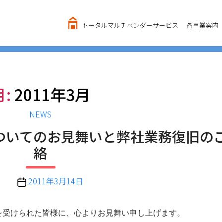
トータルマルチベンダーサービス
各事業案内
月:
2011年3月
カ
NEWS
テ
ついてのお見舞いと弊社業務復旧の
ゴ
絡
リ
ー
投
2011年3月14日
稿
日
を受けられた皆様に、心よりお見舞い申し上げます。