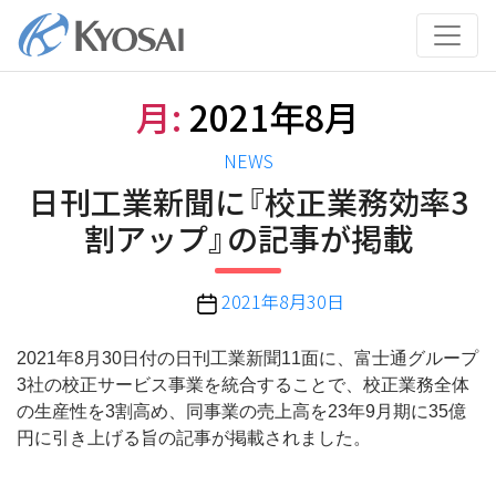
コ
ン
テ
ン
月:
2021年8月
ツ
へ
カ
NEWS
ス
テ
日刊工業新聞に『校正業務効率3
キ
ゴ
ッ
割アップ』の記事が掲載
リ
プ
ー
投
2021年8月30日
稿
日
2021年8月30日付の日刊工業新聞11面に、富士通グループ
3社の校正サービス事業を統合することで、校正業務全体
の生産性を3割高め、同事業の売上高を23年9月期に35億
円に引き上げる旨の記事が掲載されました。