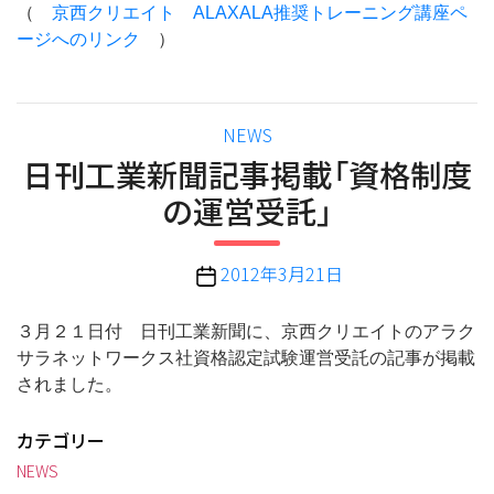
（
京西クリエイト ALAXALA推奨トレーニング講座ペ
ージへのリンク
）
カ
NEWS
テ
日刊工業新聞記事掲載「資格制度
ゴ
の運営受託」
リ
ー
投
2012年3月21日
稿
日
３月２１日付 日刊工業新聞に、京西クリエイトのアラク
サラネットワークス社資格認定試験運営受託の記事が掲載
されました。
カテゴリー
NEWS