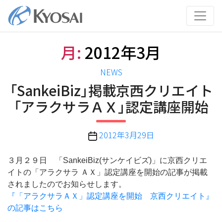
コ
ン
テ
ン
月:
2012年3月
ツ
へ
カ
NEWS
ス
テ
「SankeiBiz」掲載京西クリエイト
キ
ゴ
ッ
「アラクサラＡＸ」認定講座開始
リ
プ
ー
投
2012年3月29日
稿
日
３月２９日 「SankeiBiz(サンケイビズ)」に京西クリエ
イトの「アラクサラ ＡＸ」認定講座を開始の記事が掲載
されましたのでお知らせします。
『「アラクサラＡＸ」認定講座を開始 京西クリエイト』
の記事はこちら