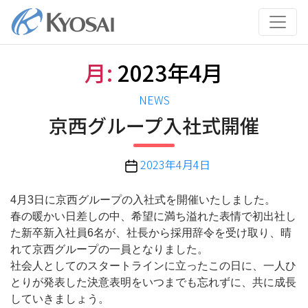
コ
ン
テ
ン
月:
2023年4月
ツ
へ
カ
NEWS
ス
テ
京西グループ入社式開催
キ
ゴ
ッ
リ
プ
投
2023年4月4日
ー
稿
日
4月3日に京西グループの入社式を開催いたしました。
春の暖かい日差しの中、希望に満ち溢れた表情で初出社し
た新卒新入社員6名が、社長から採用辞令を受け取り、晴
れて京西グループの一員となりました。
社会人としてのスタートラインに立ったこの日に、一人ひ
とりが発表した決意表明をいつまでも忘れずに、共に成長
していきましょう。