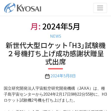
コ
ン
テ
ン
月:
2024年5月
ツ
へ
カ
NEWS
ス
テ
新世代大型ロケット「H3」試験機
キ
ゴ
ッ
２号機打ち上げ成功感謝状贈呈
リ
プ
式出席
ー
投
2024年5月8日
稿
日
国立研究開発法人宇宙航空研究開発機構（JAXA）は、種
子島宇宙センターから2024年2月17日9時22分55秒に、H3
ロケット試験機2号機を打ち上げました。