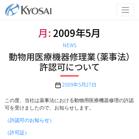
コ
ン
テ
ン
月:
2009年5月
ツ
へ
カ
NEWS
ス
テ
動物用医療機器修理業（薬事法）
キ
ゴ
ッ
許認可について
リ
プ
ー
投
2009年5月27日
稿
日
この度、当社は薬事法における動物用医療機器修理の許認
可を受けましたので、お知らせします。
（許認可のお知らせ）
（許可証）