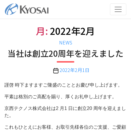
コ
ン
テ
ン
月:
2022年2月
ツ
へ
カ
NEWS
ス
テ
当社は創立20周年を迎えました
キ
ゴ
ッ
リ
プ
投
2022年2月1日
ー
稿
日
謹啓 時下ますますご隆盛のこととお慶び申し上げます。
平素は格別のご高配を賜り、厚くお礼申し上げます。
京西テクノス株式会社は2 月1 日に創立20 周年を迎えまし
た。
これもひとえにお客様、お取引先様各位のご支援、ご愛顧