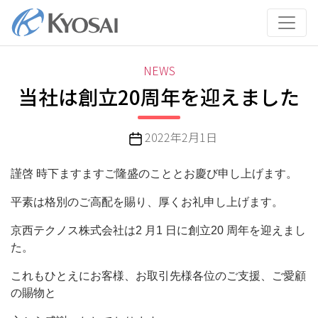
コ
ン
テ
ン
カ
NEWS
ツ
テ
当社は創立20周年を迎えました
へ
ゴ
ス
リ
キ
投
2022年2月1日
ー
ッ
稿
プ
日
謹啓 時下ますますご隆盛のこととお慶び申し上げます。
平素は格別のご高配を賜り、厚くお礼申し上げます。
京西テクノス株式会社は2 月1 日に創立20 周年を迎えまし
た。
これもひとえにお客様、お取引先様各位のご支援、ご愛顧
の賜物と