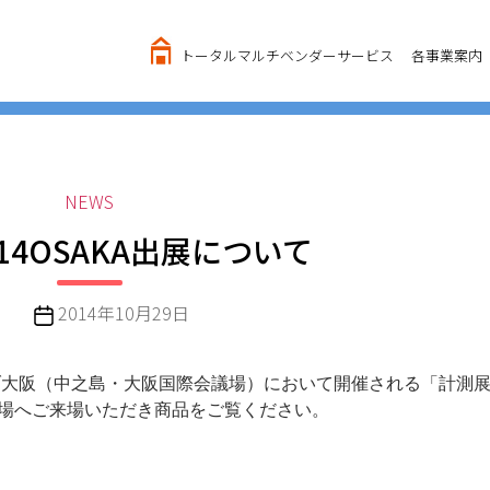
トータルマルチベンダーサービス
各事業案内
カ
NEWS
テ
14OSAKA出展について
ゴ
リ
ー
投
2014年10月29日
稿
日
キューブ大阪（中之島・大阪国際会議場）において開催される「計測展2
会場へご来場いただき商品をご覧ください。
。