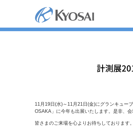
コ
ン
テ
ン
ツ
へ
ス
キ
ッ
計測展20
プ
11月19日(水)～11月21日(金)にグラン
OSAKA」に今年も出展いたします。是非、
皆さまのご来場を心よりお待ちしております