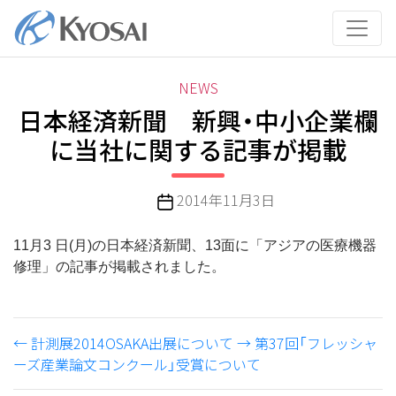
コ
ン
テ
ン
カ
NEWS
ツ
テ
日本経済新聞 新興・中小企業欄
へ
ゴ
ス
に当社に関する記事が掲載
リ
キ
ー
ッ
投
2014年11月3日
プ
稿
日
11月3 日(月)の日本経済新聞、13面に「アジアの医療機器
修理」の記事が掲載されました。
←
計測展2014OSAKA出展について
→
第37回「フレッシャ
ーズ産業論文コンクール」受賞について