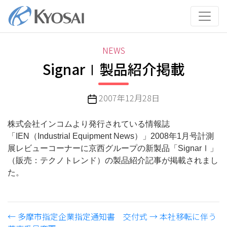
コ
ン
テ
ン
カ
NEWS
ツ
テ
SignarⅠ製品紹介掲載
へ
ゴ
ス
リ
キ
投
2007年12月28日
ー
ッ
稿
プ
日
株式会社インコムより発行されている情報誌
「IEN（Industrial Equipment News）」2008年1月号計測
展レビューコーナーに京西グループの新製品「SignarⅠ」
（販売：テクノトレンド）の製品紹介記事が掲載されまし
た。
←
多摩市指定企業指定通知書 交付式
→
本社移転に伴う