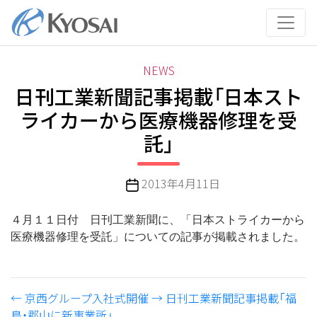
コ
ン
テ
ン
カ
NEWS
ツ
テ
日刊工業新聞記事掲載「日本スト
へ
ゴ
ス
ライカーから医療機器修理を受
リ
キ
託」
ー
ッ
プ
投
2013年4月11日
稿
日
４月１１日付 日刊工業新聞に、「日本ストライカーから
医療機器修理を受託」についての記事が掲載されました。
←
京西グループ入社式開催
→
日刊工業新聞記事掲載「福
島・郡山に新事業所」