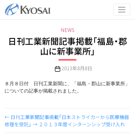
コ
ン
テ
ン
カ
NEWS
ツ
テ
日刊工業新聞記事掲載「福島・郡
へ
ゴ
ス
山に新事業所」
リ
キ
ー
ッ
投
2013年8月8日
プ
稿
日
８月８日付 日刊工業新聞に、「福島・郡山に新事業所」
についての記事が掲載されました。
←
日刊工業新聞記事掲載「日本ストライカーから医療機器
修理を受託」
→
２０１３年度インターンシップ受け入れ