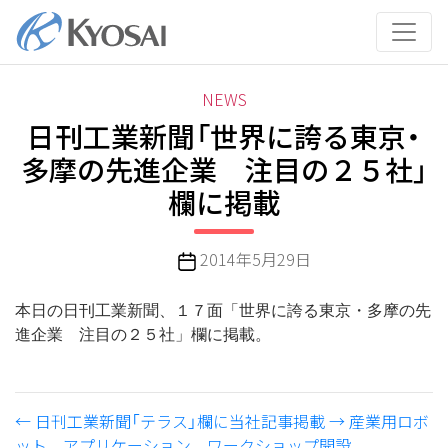
コ
ン
テ
ン
カ
NEWS
ツ
テ
日刊工業新聞「世界に誇る東京・
へ
ゴ
ス
多摩の先進企業 注目の２５社」
リ
キ
欄に掲載
ー
ッ
プ
投
2014年5月29日
稿
日
本日の日刊工業新聞、１７面「世界に誇る東京・多摩の先
進企業 注目の２５社」欄に掲載。
←
日刊工業新聞「テラス」欄に当社記事掲載
→
産業用ロボ
ット アプリケーション ワークショップ開設