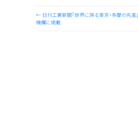
←
日刊工業新聞「世界に誇る東京・多摩の先進
機欄に掲載