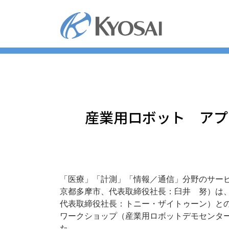
コ
ン
テ
ン
ツ
へ
ス
キ
ッ
産業用ロボット アプ
プ
「医療」「計測」「情報／通信」分野のサー
京都多摩市、代表取締役社長：臼井 努）は
代表取締役社長：トニー・ザイトゥーン）との
ワークショップ（産業用ロボットデモセンタ
た。