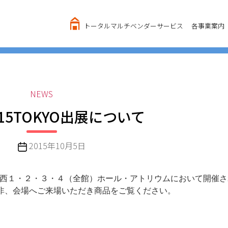
トータルマルチベンダーサービス
各事業案内
カ
NEWS
テ
15TOKYO出展について
ゴ
リ
ー
投
2015年10月5日
稿
日
グサイト西１・２・３・４（全館）ホール・アトリウムにおいて開催
是非、会場へご来場いただき商品をご覧ください。
。