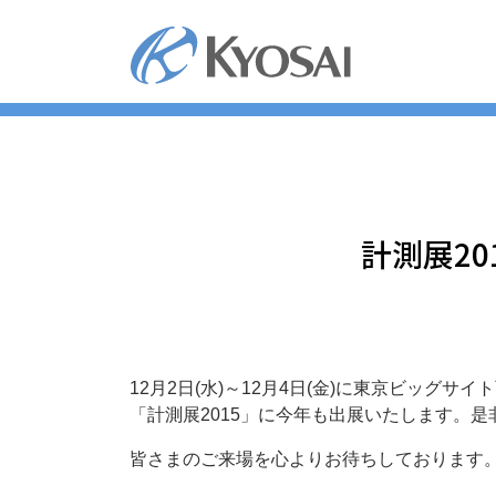
コ
ン
テ
ン
ツ
へ
ス
キ
ッ
計測展20
プ
12月2日(水)～12月4日(金)に東京ビッ
「計測展2015」に今年も出展いたします。
皆さまのご来場を心よりお待ちしております