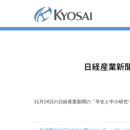
コ
ン
テ
ン
ツ
へ
ス
キ
ッ
日経産業新
プ
11月24日の日経産業新聞の「学生と中小研