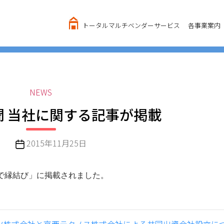
トータルマルチベンダーサービス
各事業案内
カ
NEWS
テ
聞 当社に関する記事が掲載
ゴ
リ
ー
投
2015年11月25日
稿
日
究で縁結び」に掲載されました。