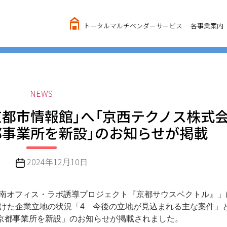
トータルマルチベンダーサービス
各事業案内
カ
NEWS
テ
京都市情報館」へ「京西テクノス株式
ゴ
事業所を新設」のお知らせが掲載
リ
ー
投
2024年12月10日
稿
日
都駅南オフィス・ラボ誘導プロジェクト『京都サウスベクトル』
けた企業立地の状況「4 今後の立地が見込まれる主な案件」
京都事業所を新設」のお知らせが掲載されました。