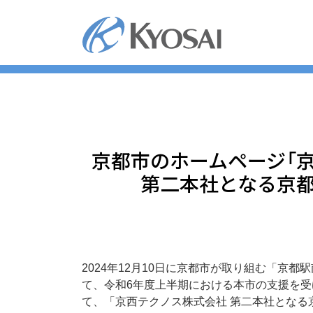
コ
ン
テ
ン
ツ
へ
ス
キ
ッ
京都市のホームページ「
プ
第二本社となる京都
2024年12月10日に京都市が取り組む「京
て、令和6年度上半期における本市の支援を受
て、「京西テクノス株式会社 第二本社となる