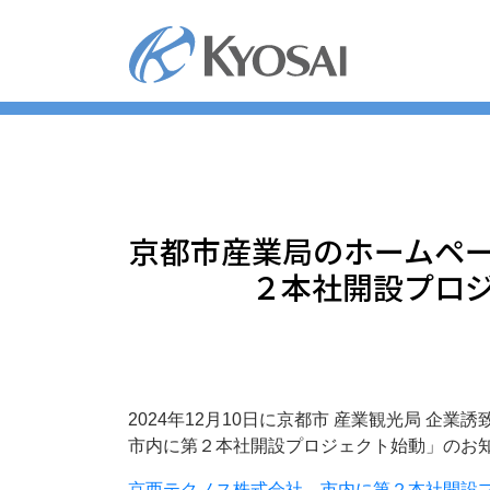
コ
ン
テ
ン
ツ
へ
ス
キ
ッ
京都市産業局のホームペー
プ
２本社開設プロジ
2024年12月10日に京都市 産業観光局 
市内に第２本社開設プロジェクト始動」のお
京西テクノス株式会社 市内に第２本社開設