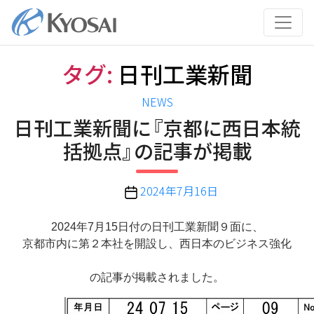
コ
ン
テ
ン
タグ:
日刊工業新聞
ツ
へ
カ
NEWS
ス
テ
日刊工業新聞に『京都に西日本統
キ
ゴ
ッ
括拠点』の記事が掲載
リ
プ
ー
投
2024年7月16日
稿
日
2024年7月15日付の日刊工業新聞９面に、
京都市内に第２本社を開設し、西日本のビジネス強化
の記事が掲載されました。