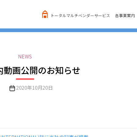
トータルマルチベンダーサービス
各事業案内
カ
NEWS
テ
内動画公開のお知らせ
ゴ
リ
ー
投
2020年10月20日
稿
日