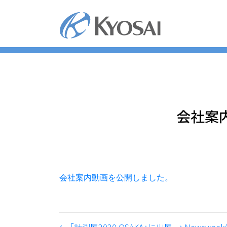
コ
ン
テ
ン
ツ
へ
ス
キ
ッ
会社案
プ
会社案内動画を公開しました。