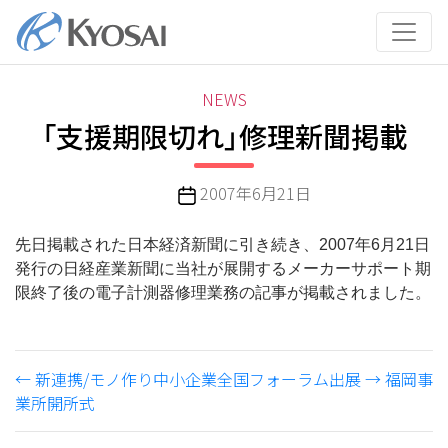
コ
ン
テ
ン
カ
NEWS
ツ
テ
「支援期限切れ」修理新聞掲載
へ
ゴ
ス
リ
キ
投
2007年6月21日
ー
ッ
稿
プ
日
先日掲載された日本経済新聞に引き続き、2007年6月21日
発行の日経産業新聞に当社が展開するメーカーサポート期
限終了後の電子計測器修理業務の記事が掲載されました。
←
新連携/モノ作り中小企業全国フォーラム出展
→
福岡事
業所開所式