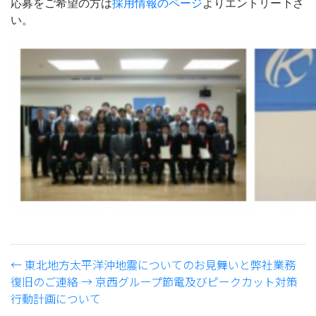
応募をご希望の方は
採用情報のページ
よりエントリー下さ
い。
←
東北地方太平洋沖地震についてのお見舞いと弊社業務
復旧のご連絡
→
京西グループ節電及びピークカット対策
行動計画について