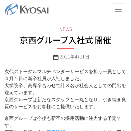
コ
ン
テ
ン
カ
NEWS
ツ
テ
京西グループ入社式 開催
へ
ゴ
ス
リ
キ
投
2011年4月1日
ー
ッ
稿
プ
日
次代のトータルマルチベンダーサービスを担う一員として
４月１日に新卒社員が入社しました。
大学院卒、高専卒合わせて計３名が社会人としての門出を
迎えています。
京西グループは新たなスタッフと一丸となり、引き続き良
質のサービスをお客様にご提供いたします。
京西グループは今後も新卒の採用活動に注力する予定で
す。