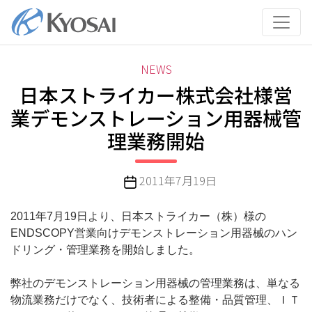
コ
ン
テ
ン
カ
NEWS
ツ
テ
日本ストライカー株式会社様営
へ
ゴ
ス
業デモンストレーション用器械管
リ
キ
理業務開始
ー
ッ
プ
投
2011年7月19日
稿
日
2011年7月19日より、日本ストライカー（株）様の
ENDSCOPY営業向けデモンストレーション用器械のハン
ドリング・管理業務を開始しました。
弊社のデモンストレーション用器械の管理業務は、単なる
物流業務だけでなく、技術者による整備・品質管理、ＩＴ